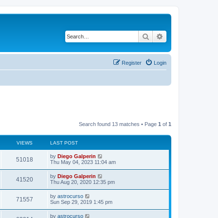
Search
Advanced search
Register
Login
Search found 13 matches • Page
1
of
1
VIEWS
LAST POST
by
Diego Galperin
51018
Thu May 04, 2023 11:04 am
by
Diego Galperin
41520
Thu Aug 20, 2020 12:35 pm
by
astrocurso
71557
Sun Sep 29, 2019 1:45 pm
by
astrocurso