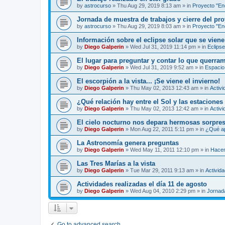
by
astrocurso
»
Thu Aug 29, 2019 8:13 am
» in
Proyecto "Enc
Jornada de muestra de trabajos y cierre del pro
by
astrocurso
»
Thu Aug 29, 2019 8:03 am
» in
Proyecto "Enc
Información sobre el eclipse solar que se viene
by
Diego Galperin
»
Wed Jul 31, 2019 11:14 pm
» in
Eclipse
El lugar para preguntar y contar lo que querra
by
Diego Galperin
»
Wed Jul 31, 2019 9:52 am
» in
Espacio 
El escorpión a la vista... ¡Se viene el invierno!
by
Diego Galperin
»
Thu May 02, 2013 12:43 am
» in
Activi
¿Qué relación hay entre el Sol y las estaciones
by
Diego Galperin
»
Thu May 02, 2013 12:42 am
» in
Activi
El cielo nocturno nos depara hermosas sorpres
by
Diego Galperin
»
Mon Aug 22, 2011 5:11 pm
» in
¿Qué ap
La Astronomía genera preguntas
by
Diego Galperin
»
Wed May 11, 2011 12:10 pm
» in
Hacen
Las Tres Marías a la vista
by
Diego Galperin
»
Tue Mar 29, 2011 9:13 am
» in
Activid
Actividades realizadas el día 11 de agosto
by
Diego Galperin
»
Wed Aug 04, 2010 2:29 pm
» in
Jornad
Go to advanced search