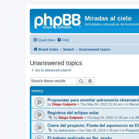
Miradas al cielo
Actividades educativas de Astronom
Quick links
FAQ
Board index
Search
Unanswered topics
Unanswered topics
Go to advanced search
Search
Advanced search
TOPICS
Propuestas para enseñar astronomía observaci
by
Diego Galperin
»
Thu May 04, 2023 11:04 am
» in
Recur
Registros del eclipse solar
by
Diego Galperin
»
Thu Aug 20, 2020 12:35 pm
» in
Añ
Cierre del proyecto: Fiesta del equinoccio en E
by
astrocurso
»
Sun Sep 29, 2019 1:45 pm
» in
Proyecto
El trabajo realizado en 5to. grado