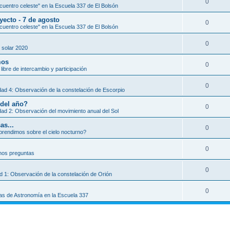
0
uentro celeste" en la Escuela 337 de El Bolsón
yecto - 7 de agosto
0
uentro celeste" en la Escuela 337 de El Bolsón
0
 solar 2020
mos
0
libre de intercambio y participación
0
dad 4: Observación de la constelación de Escorpio
 del año?
0
dad 2: Observación del movimiento anual del Sol
as...
0
rendimos sobre el cielo nocturno?
0
os preguntas
0
ad 1: Observación de la constelación de Orión
0
as de Astronomía en la Escuela 337