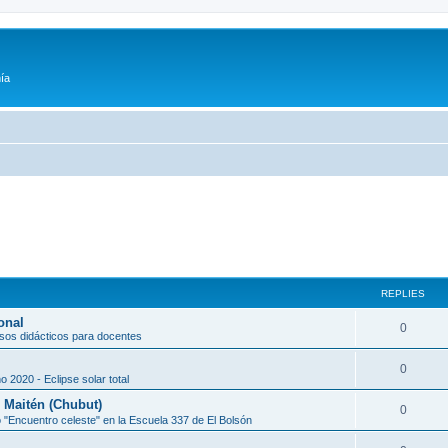
ía
REPLIES
onal
0
sos didácticos para docentes
0
o 2020 - Eclipse solar total
l Maitén (Chubut)
0
 "Encuentro celeste" en la Escuela 337 de El Bolsón