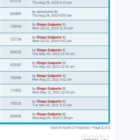
63314
Thu Aug 29, 2019 8:13 am
by
astrocurso
64995
Thu Aug 29, 2019 8:03 am
by
Diego Galperin
70659
Wed Jul 31, 2019 11:14 pm
by
Diego Galperin
72734
Wed Jul 31, 2019 9:52 am
by
Diego Galperin
80629
Thu May 02, 2013 12:43 am
by
Diego Galperin
83592
Thu May 02, 2013 12:42 am
by
Diego Galperin
76996
Mon Aug 22, 2011 5:11 pm
by
Diego Galperin
77952
Wed May 11, 2011 12:10 pm
by
Diego Galperin
78516
Tue Mar 29, 2011 9:13 am
by
Diego Galperin
82856
Wed Aug 04, 2010 2:29 pm
Search found 13 matches • Page
1
of
1
Jump to