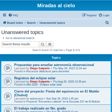
Miradas al cielo
FAQ
Register
Login
S
Board index
Search
Unanswered topics
e
Unanswered topics
a
Go to advanced search
r
Search
Advanced search
c
Search found 13 matches • Page
1
of
1
h
Topics
Propuestas para enseñar astronomía observacional
Last post by
Diego Galperin
«
Thu May 04, 2023 11:04 am
Posted in
Recursos didácticos para docentes
Registros del eclipse solar
Last post by
Diego Galperin
«
Thu Aug 20, 2020 12:35 pm
Posted in
Año 2020 - Eclipse solar total
Cierre del proyecto: Fiesta del equinoccio en El Maitén
(Chubut)
Last post by
astrocurso
«
Sun Sep 29, 2019 1:45 pm
Posted in
Proyecto "Encuentro celeste" en la Escuela 337 de El Bolsón
El trabajo realizado en 5to. grado
Last post by
astrocurso
«
Thu Aug 29, 2019 8:13 am