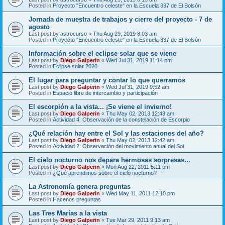
Posted in
Proyecto "Encuentro celeste" en la Escuela 337 de El Bolsón
Jornada de muestra de trabajos y cierre del proyecto - 7 de
agosto
Last post by
astrocurso
«
Thu Aug 29, 2019 8:03 am
Posted in
Proyecto "Encuentro celeste" en la Escuela 337 de El Bolsón
Información sobre el eclipse solar que se viene
Last post by
Diego Galperin
«
Wed Jul 31, 2019 11:14 pm
Posted in
Eclipse solar 2020
El lugar para preguntar y contar lo que querramos
Last post by
Diego Galperin
«
Wed Jul 31, 2019 9:52 am
Posted in
Espacio libre de intercambio y participación
El escorpión a la vista... ¡Se viene el invierno!
Last post by
Diego Galperin
«
Thu May 02, 2013 12:43 am
Posted in
Actividad 4: Observación de la constelación de Escorpio
¿Qué relación hay entre el Sol y las estaciones del año?
Last post by
Diego Galperin
«
Thu May 02, 2013 12:42 am
Posted in
Actividad 2: Observación del movimiento anual del Sol
El cielo nocturno nos depara hermosas sorpresas...
Last post by
Diego Galperin
«
Mon Aug 22, 2011 5:11 pm
Posted in
¿Qué aprendimos sobre el cielo nocturno?
La Astronomía genera preguntas
Last post by
Diego Galperin
«
Wed May 11, 2011 12:10 pm
Posted in
Hacenos preguntas
Las Tres Marías a la vista
Last post by
Diego Galperin
«
Tue Mar 29, 2011 9:13 am