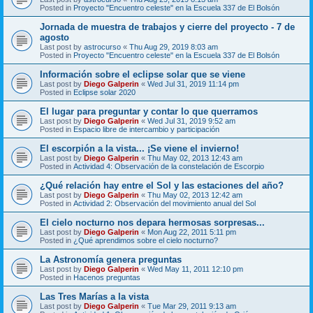
Posted in
Proyecto "Encuentro celeste" en la Escuela 337 de El Bolsón
Jornada de muestra de trabajos y cierre del proyecto - 7 de
agosto
Last post by
astrocurso
«
Thu Aug 29, 2019 8:03 am
Posted in
Proyecto "Encuentro celeste" en la Escuela 337 de El Bolsón
Información sobre el eclipse solar que se viene
Last post by
Diego Galperin
«
Wed Jul 31, 2019 11:14 pm
Posted in
Eclipse solar 2020
El lugar para preguntar y contar lo que querramos
Last post by
Diego Galperin
«
Wed Jul 31, 2019 9:52 am
Posted in
Espacio libre de intercambio y participación
El escorpión a la vista... ¡Se viene el invierno!
Last post by
Diego Galperin
«
Thu May 02, 2013 12:43 am
Posted in
Actividad 4: Observación de la constelación de Escorpio
¿Qué relación hay entre el Sol y las estaciones del año?
Last post by
Diego Galperin
«
Thu May 02, 2013 12:42 am
Posted in
Actividad 2: Observación del movimiento anual del Sol
El cielo nocturno nos depara hermosas sorpresas...
Last post by
Diego Galperin
«
Mon Aug 22, 2011 5:11 pm
Posted in
¿Qué aprendimos sobre el cielo nocturno?
La Astronomía genera preguntas
Last post by
Diego Galperin
«
Wed May 11, 2011 12:10 pm
Posted in
Hacenos preguntas
Las Tres Marías a la vista
Last post by
Diego Galperin
«
Tue Mar 29, 2011 9:13 am