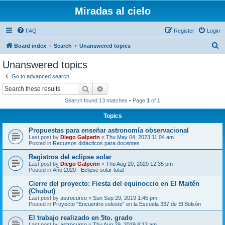
Miradas al cielo
FAQ
Register
Login
S
Board index
Search
Unanswered topics
e
Unanswered topics
a
Go to advanced search
r
Search
Advanced search
c
Search found 13 matches • Page
1
of
1
h
Topics
Propuestas para enseñar astronomía observacional
Last post by
Diego Galperin
«
Thu May 04, 2023 11:04 am
Posted in
Recursos didácticos para docentes
Registros del eclipse solar
Last post by
Diego Galperin
«
Thu Aug 20, 2020 12:35 pm
Posted in
Año 2020 - Eclipse solar total
Cierre del proyecto: Fiesta del equinoccio en El Maitén
(Chubut)
Last post by
astrocurso
«
Sun Sep 29, 2019 1:45 pm
Posted in
Proyecto "Encuentro celeste" en la Escuela 337 de El Bolsón
El trabajo realizado en 5to. grado
Last post by
astrocurso
«
Thu Aug 29, 2019 8:13 am