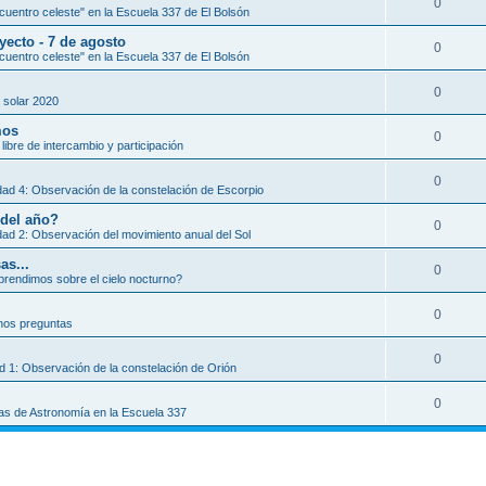
0
uentro celeste" en la Escuela 337 de El Bolsón
yecto - 7 de agosto
0
uentro celeste" en la Escuela 337 de El Bolsón
0
 solar 2020
mos
0
libre de intercambio y participación
0
dad 4: Observación de la constelación de Escorpio
 del año?
0
dad 2: Observación del movimiento anual del Sol
as...
0
rendimos sobre el cielo nocturno?
0
os preguntas
0
ad 1: Observación de la constelación de Orión
0
as de Astronomía en la Escuela 337