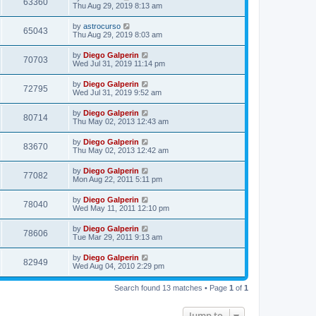
63360
Thu Aug 29, 2019 8:13 am
by
astrocurso
65043
Thu Aug 29, 2019 8:03 am
by
Diego Galperin
70703
Wed Jul 31, 2019 11:14 pm
by
Diego Galperin
72795
Wed Jul 31, 2019 9:52 am
by
Diego Galperin
80714
Thu May 02, 2013 12:43 am
by
Diego Galperin
83670
Thu May 02, 2013 12:42 am
by
Diego Galperin
77082
Mon Aug 22, 2011 5:11 pm
by
Diego Galperin
78040
Wed May 11, 2011 12:10 pm
by
Diego Galperin
78606
Tue Mar 29, 2011 9:13 am
by
Diego Galperin
82949
Wed Aug 04, 2010 2:29 pm
Search found 13 matches • Page
1
of
1
Jump to