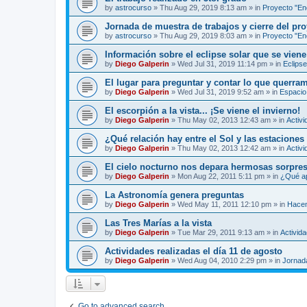
by
astrocurso
»
Thu Aug 29, 2019 8:13 am
» in
Proyecto "Enc
Jornada de muestra de trabajos y cierre del pro
by
astrocurso
»
Thu Aug 29, 2019 8:03 am
» in
Proyecto "Enc
Información sobre el eclipse solar que se viene
by
Diego Galperin
»
Wed Jul 31, 2019 11:14 pm
» in
Eclipse
El lugar para preguntar y contar lo que querra
by
Diego Galperin
»
Wed Jul 31, 2019 9:52 am
» in
Espacio 
El escorpión a la vista... ¡Se viene el invierno!
by
Diego Galperin
»
Thu May 02, 2013 12:43 am
» in
Activi
¿Qué relación hay entre el Sol y las estaciones
by
Diego Galperin
»
Thu May 02, 2013 12:42 am
» in
Activi
El cielo nocturno nos depara hermosas sorpres
by
Diego Galperin
»
Mon Aug 22, 2011 5:11 pm
» in
¿Qué ap
La Astronomía genera preguntas
by
Diego Galperin
»
Wed May 11, 2011 12:10 pm
» in
Hacen
Las Tres Marías a la vista
by
Diego Galperin
»
Tue Mar 29, 2011 9:13 am
» in
Activid
Actividades realizadas el día 11 de agosto
by
Diego Galperin
»
Wed Aug 04, 2010 2:29 pm
» in
Jornad
Go to advanced search