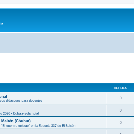
ía
REPLIES
onal
0
sos didácticos para docentes
0
o 2020 - Eclipse solar total
l Maitén (Chubut)
0
 "Encuentro celeste" en la Escuela 337 de El Bolsón