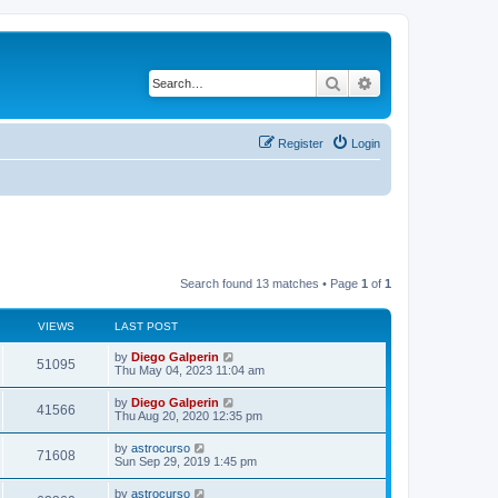
Search
Advanced search
Register
Login
Search found 13 matches • Page
1
of
1
VIEWS
LAST POST
by
Diego Galperin
51095
Thu May 04, 2023 11:04 am
by
Diego Galperin
41566
Thu Aug 20, 2020 12:35 pm
by
astrocurso
71608
Sun Sep 29, 2019 1:45 pm
by
astrocurso