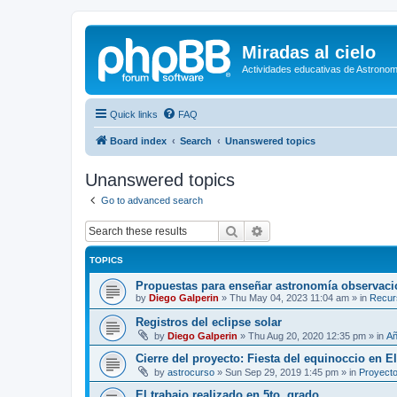
Miradas al cielo
Actividades educativas de Astronom
Quick links
FAQ
Board index
Search
Unanswered topics
Unanswered topics
Go to advanced search
Search
Advanced search
TOPICS
Propuestas para enseñar astronomía observaci
by
Diego Galperin
»
Thu May 04, 2023 11:04 am
» in
Recur
Registros del eclipse solar
by
Diego Galperin
»
Thu Aug 20, 2020 12:35 pm
» in
Añ
Cierre del proyecto: Fiesta del equinoccio en E
by
astrocurso
»
Sun Sep 29, 2019 1:45 pm
» in
Proyecto
El trabajo realizado en 5to. grado