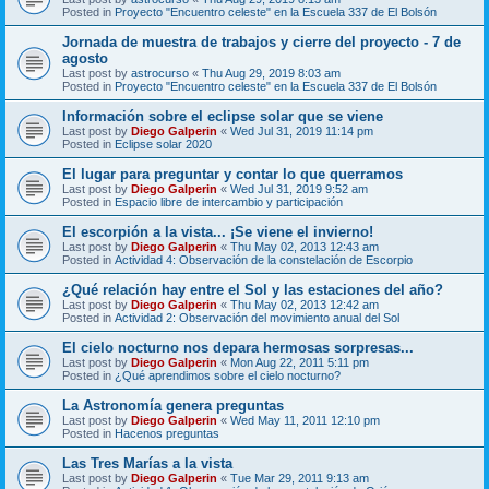
Posted in
Proyecto "Encuentro celeste" en la Escuela 337 de El Bolsón
Jornada de muestra de trabajos y cierre del proyecto - 7 de
agosto
Last post by
astrocurso
«
Thu Aug 29, 2019 8:03 am
Posted in
Proyecto "Encuentro celeste" en la Escuela 337 de El Bolsón
Información sobre el eclipse solar que se viene
Last post by
Diego Galperin
«
Wed Jul 31, 2019 11:14 pm
Posted in
Eclipse solar 2020
El lugar para preguntar y contar lo que querramos
Last post by
Diego Galperin
«
Wed Jul 31, 2019 9:52 am
Posted in
Espacio libre de intercambio y participación
El escorpión a la vista... ¡Se viene el invierno!
Last post by
Diego Galperin
«
Thu May 02, 2013 12:43 am
Posted in
Actividad 4: Observación de la constelación de Escorpio
¿Qué relación hay entre el Sol y las estaciones del año?
Last post by
Diego Galperin
«
Thu May 02, 2013 12:42 am
Posted in
Actividad 2: Observación del movimiento anual del Sol
El cielo nocturno nos depara hermosas sorpresas...
Last post by
Diego Galperin
«
Mon Aug 22, 2011 5:11 pm
Posted in
¿Qué aprendimos sobre el cielo nocturno?
La Astronomía genera preguntas
Last post by
Diego Galperin
«
Wed May 11, 2011 12:10 pm
Posted in
Hacenos preguntas
Las Tres Marías a la vista
Last post by
Diego Galperin
«
Tue Mar 29, 2011 9:13 am