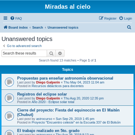
Miradas al cielo
FAQ
Register
Login
S
Board index
Search
Unanswered topics
e
Unanswered topics
a
Go to advanced search
r
Search
Advanced search
c
Search found 13 matches • Page
1
of
1
h
Topics
Propuestas para enseñar astronomía observacional
Last post by
Diego Galperin
«
Thu May 04, 2023 11:04 am
Posted in
Recursos didácticos para docentes
Registros del eclipse solar
Last post by
Diego Galperin
«
Thu Aug 20, 2020 12:35 pm
Posted in
Año 2020 - Eclipse solar total
Cierre del proyecto: Fiesta del equinoccio en El Maitén
(Chubut)
Last post by
astrocurso
«
Sun Sep 29, 2019 1:45 pm
Posted in
Proyecto "Encuentro celeste" en la Escuela 337 de El Bolsón
El trabajo realizado en 5to. grado
Last post by
astrocurso
«
Thu Aug 29, 2019 8:13 am