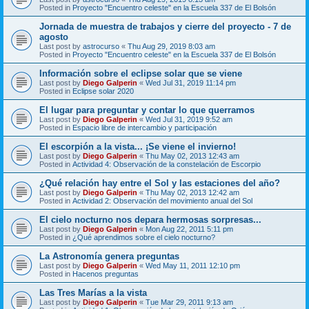
Posted in
Proyecto "Encuentro celeste" en la Escuela 337 de El Bolsón
Jornada de muestra de trabajos y cierre del proyecto - 7 de
agosto
Last post by
astrocurso
«
Thu Aug 29, 2019 8:03 am
Posted in
Proyecto "Encuentro celeste" en la Escuela 337 de El Bolsón
Información sobre el eclipse solar que se viene
Last post by
Diego Galperin
«
Wed Jul 31, 2019 11:14 pm
Posted in
Eclipse solar 2020
El lugar para preguntar y contar lo que querramos
Last post by
Diego Galperin
«
Wed Jul 31, 2019 9:52 am
Posted in
Espacio libre de intercambio y participación
El escorpión a la vista... ¡Se viene el invierno!
Last post by
Diego Galperin
«
Thu May 02, 2013 12:43 am
Posted in
Actividad 4: Observación de la constelación de Escorpio
¿Qué relación hay entre el Sol y las estaciones del año?
Last post by
Diego Galperin
«
Thu May 02, 2013 12:42 am
Posted in
Actividad 2: Observación del movimiento anual del Sol
El cielo nocturno nos depara hermosas sorpresas...
Last post by
Diego Galperin
«
Mon Aug 22, 2011 5:11 pm
Posted in
¿Qué aprendimos sobre el cielo nocturno?
La Astronomía genera preguntas
Last post by
Diego Galperin
«
Wed May 11, 2011 12:10 pm
Posted in
Hacenos preguntas
Las Tres Marías a la vista
Last post by
Diego Galperin
«
Tue Mar 29, 2011 9:13 am