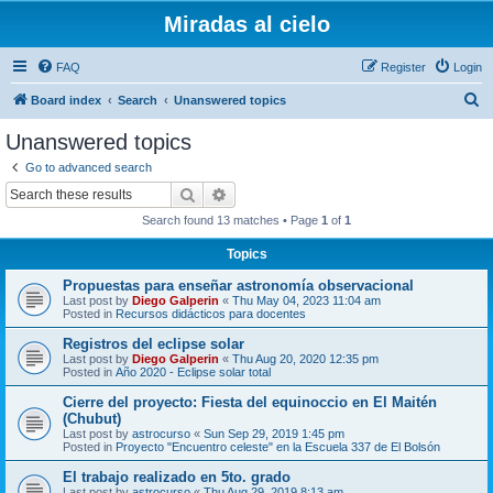
Miradas al cielo
FAQ
Register
Login
S
Board index
Search
Unanswered topics
e
Unanswered topics
a
Go to advanced search
r
Search
Advanced search
c
Search found 13 matches • Page
1
of
1
h
Topics
Propuestas para enseñar astronomía observacional
Last post by
Diego Galperin
«
Thu May 04, 2023 11:04 am
Posted in
Recursos didácticos para docentes
Registros del eclipse solar
Last post by
Diego Galperin
«
Thu Aug 20, 2020 12:35 pm
Posted in
Año 2020 - Eclipse solar total
Cierre del proyecto: Fiesta del equinoccio en El Maitén
(Chubut)
Last post by
astrocurso
«
Sun Sep 29, 2019 1:45 pm
Posted in
Proyecto "Encuentro celeste" en la Escuela 337 de El Bolsón
El trabajo realizado en 5to. grado
Last post by
astrocurso
«
Thu Aug 29, 2019 8:13 am