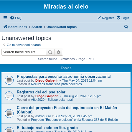
Miradas al cielo
FAQ
Register
Login
S
Board index
Search
Unanswered topics
e
Unanswered topics
a
Go to advanced search
r
Search
Advanced search
c
Search found 13 matches • Page
1
of
1
h
Topics
Propuestas para enseñar astronomía observacional
Last post by
Diego Galperin
«
Thu May 04, 2023 11:04 am
Posted in
Recursos didácticos para docentes
Registros del eclipse solar
Last post by
Diego Galperin
«
Thu Aug 20, 2020 12:35 pm
Posted in
Año 2020 - Eclipse solar total
Cierre del proyecto: Fiesta del equinoccio en El Maitén
(Chubut)
Last post by
astrocurso
«
Sun Sep 29, 2019 1:45 pm
Posted in
Proyecto "Encuentro celeste" en la Escuela 337 de El Bolsón
El trabajo realizado en 5to. grado
Last post by
astrocurso
«
Thu Aug 29, 2019 8:13 am