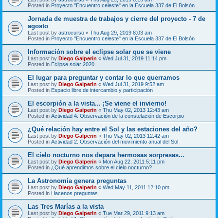
Posted in
Proyecto "Encuentro celeste" en la Escuela 337 de El Bolsón
Jornada de muestra de trabajos y cierre del proyecto - 7 de
agosto
Last post by
astrocurso
«
Thu Aug 29, 2019 8:03 am
Posted in
Proyecto "Encuentro celeste" en la Escuela 337 de El Bolsón
Información sobre el eclipse solar que se viene
Last post by
Diego Galperin
«
Wed Jul 31, 2019 11:14 pm
Posted in
Eclipse solar 2020
El lugar para preguntar y contar lo que querramos
Last post by
Diego Galperin
«
Wed Jul 31, 2019 9:52 am
Posted in
Espacio libre de intercambio y participación
El escorpión a la vista... ¡Se viene el invierno!
Last post by
Diego Galperin
«
Thu May 02, 2013 12:43 am
Posted in
Actividad 4: Observación de la constelación de Escorpio
¿Qué relación hay entre el Sol y las estaciones del año?
Last post by
Diego Galperin
«
Thu May 02, 2013 12:42 am
Posted in
Actividad 2: Observación del movimiento anual del Sol
El cielo nocturno nos depara hermosas sorpresas...
Last post by
Diego Galperin
«
Mon Aug 22, 2011 5:11 pm
Posted in
¿Qué aprendimos sobre el cielo nocturno?
La Astronomía genera preguntas
Last post by
Diego Galperin
«
Wed May 11, 2011 12:10 pm
Posted in
Hacenos preguntas
Las Tres Marías a la vista
Last post by
Diego Galperin
«
Tue Mar 29, 2011 9:13 am