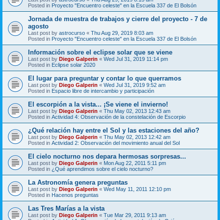
Posted in
Proyecto "Encuentro celeste" en la Escuela 337 de El Bolsón
Jornada de muestra de trabajos y cierre del proyecto - 7 de
agosto
Last post by
astrocurso
«
Thu Aug 29, 2019 8:03 am
Posted in
Proyecto "Encuentro celeste" en la Escuela 337 de El Bolsón
Información sobre el eclipse solar que se viene
Last post by
Diego Galperin
«
Wed Jul 31, 2019 11:14 pm
Posted in
Eclipse solar 2020
El lugar para preguntar y contar lo que querramos
Last post by
Diego Galperin
«
Wed Jul 31, 2019 9:52 am
Posted in
Espacio libre de intercambio y participación
El escorpión a la vista... ¡Se viene el invierno!
Last post by
Diego Galperin
«
Thu May 02, 2013 12:43 am
Posted in
Actividad 4: Observación de la constelación de Escorpio
¿Qué relación hay entre el Sol y las estaciones del año?
Last post by
Diego Galperin
«
Thu May 02, 2013 12:42 am
Posted in
Actividad 2: Observación del movimiento anual del Sol
El cielo nocturno nos depara hermosas sorpresas...
Last post by
Diego Galperin
«
Mon Aug 22, 2011 5:11 pm
Posted in
¿Qué aprendimos sobre el cielo nocturno?
La Astronomía genera preguntas
Last post by
Diego Galperin
«
Wed May 11, 2011 12:10 pm
Posted in
Hacenos preguntas
Las Tres Marías a la vista
Last post by
Diego Galperin
«
Tue Mar 29, 2011 9:13 am