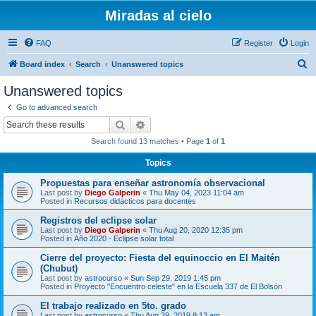
Miradas al cielo
FAQ
Register
Login
S
Board index
Search
Unanswered topics
e
Unanswered topics
a
Go to advanced search
r
Search
Advanced search
c
Search found 13 matches • Page
1
of
1
h
Topics
Propuestas para enseñar astronomía observacional
Last post by
Diego Galperin
«
Thu May 04, 2023 11:04 am
Posted in
Recursos didácticos para docentes
Registros del eclipse solar
Last post by
Diego Galperin
«
Thu Aug 20, 2020 12:35 pm
Posted in
Año 2020 - Eclipse solar total
Cierre del proyecto: Fiesta del equinoccio en El Maitén
(Chubut)
Last post by
astrocurso
«
Sun Sep 29, 2019 1:45 pm
Posted in
Proyecto "Encuentro celeste" en la Escuela 337 de El Bolsón
El trabajo realizado en 5to. grado
Last post by
astrocurso
«
Thu Aug 29, 2019 8:13 am