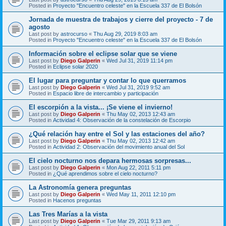
Posted in
Proyecto "Encuentro celeste" en la Escuela 337 de El Bolsón
Jornada de muestra de trabajos y cierre del proyecto - 7 de
agosto
Last post by
astrocurso
«
Thu Aug 29, 2019 8:03 am
Posted in
Proyecto "Encuentro celeste" en la Escuela 337 de El Bolsón
Información sobre el eclipse solar que se viene
Last post by
Diego Galperin
«
Wed Jul 31, 2019 11:14 pm
Posted in
Eclipse solar 2020
El lugar para preguntar y contar lo que querramos
Last post by
Diego Galperin
«
Wed Jul 31, 2019 9:52 am
Posted in
Espacio libre de intercambio y participación
El escorpión a la vista... ¡Se viene el invierno!
Last post by
Diego Galperin
«
Thu May 02, 2013 12:43 am
Posted in
Actividad 4: Observación de la constelación de Escorpio
¿Qué relación hay entre el Sol y las estaciones del año?
Last post by
Diego Galperin
«
Thu May 02, 2013 12:42 am
Posted in
Actividad 2: Observación del movimiento anual del Sol
El cielo nocturno nos depara hermosas sorpresas...
Last post by
Diego Galperin
«
Mon Aug 22, 2011 5:11 pm
Posted in
¿Qué aprendimos sobre el cielo nocturno?
La Astronomía genera preguntas
Last post by
Diego Galperin
«
Wed May 11, 2011 12:10 pm
Posted in
Hacenos preguntas
Las Tres Marías a la vista
Last post by
Diego Galperin
«
Tue Mar 29, 2011 9:13 am