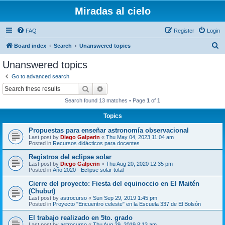
Miradas al cielo
FAQ
Register
Login
S
Board index
Search
Unanswered topics
e
Unanswered topics
a
Go to advanced search
r
Search
Advanced search
c
Search found 13 matches • Page
1
of
1
h
Topics
Propuestas para enseñar astronomía observacional
Last post by
Diego Galperin
«
Thu May 04, 2023 11:04 am
Posted in
Recursos didácticos para docentes
Registros del eclipse solar
Last post by
Diego Galperin
«
Thu Aug 20, 2020 12:35 pm
Posted in
Año 2020 - Eclipse solar total
Cierre del proyecto: Fiesta del equinoccio en El Maitén
(Chubut)
Last post by
astrocurso
«
Sun Sep 29, 2019 1:45 pm
Posted in
Proyecto "Encuentro celeste" en la Escuela 337 de El Bolsón
El trabajo realizado en 5to. grado
Last post by
astrocurso
«
Thu Aug 29, 2019 8:13 am