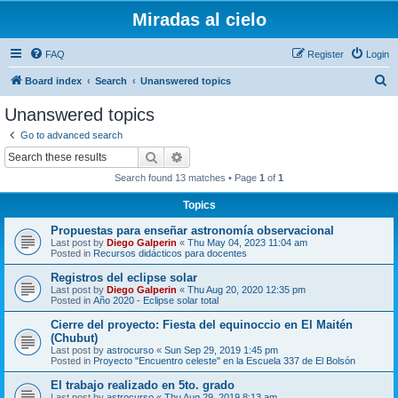
Miradas al cielo
FAQ
Register
Login
S
Board index
Search
Unanswered topics
e
Unanswered topics
a
Go to advanced search
r
Search
Advanced search
c
Search found 13 matches • Page
1
of
1
h
Topics
Propuestas para enseñar astronomía observacional
Last post by
Diego Galperin
«
Thu May 04, 2023 11:04 am
Posted in
Recursos didácticos para docentes
Registros del eclipse solar
Last post by
Diego Galperin
«
Thu Aug 20, 2020 12:35 pm
Posted in
Año 2020 - Eclipse solar total
Cierre del proyecto: Fiesta del equinoccio en El Maitén
(Chubut)
Last post by
astrocurso
«
Sun Sep 29, 2019 1:45 pm
Posted in
Proyecto "Encuentro celeste" en la Escuela 337 de El Bolsón
El trabajo realizado en 5to. grado
Last post by
astrocurso
«
Thu Aug 29, 2019 8:13 am