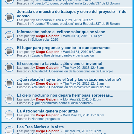
Posted in
Proyecto "Encuentro celeste" en la Escuela 337 de El Bolsón
Jornada de muestra de trabajos y cierre del proyecto - 7 de
agosto
Last post by
astrocurso
«
Thu Aug 29, 2019 8:03 am
Posted in
Proyecto "Encuentro celeste" en la Escuela 337 de El Bolsón
Información sobre el eclipse solar que se viene
Last post by
Diego Galperin
«
Wed Jul 31, 2019 11:14 pm
Posted in
Eclipse solar 2020
El lugar para preguntar y contar lo que querramos
Last post by
Diego Galperin
«
Wed Jul 31, 2019 9:52 am
Posted in
Espacio libre de intercambio y participación
El escorpión a la vista... ¡Se viene el invierno!
Last post by
Diego Galperin
«
Thu May 02, 2013 12:43 am
Posted in
Actividad 4: Observación de la constelación de Escorpio
¿Qué relación hay entre el Sol y las estaciones del año?
Last post by
Diego Galperin
«
Thu May 02, 2013 12:42 am
Posted in
Actividad 2: Observación del movimiento anual del Sol
El cielo nocturno nos depara hermosas sorpresas...
Last post by
Diego Galperin
«
Mon Aug 22, 2011 5:11 pm
Posted in
¿Qué aprendimos sobre el cielo nocturno?
La Astronomía genera preguntas
Last post by
Diego Galperin
«
Wed May 11, 2011 12:10 pm
Posted in
Hacenos preguntas
Las Tres Marías a la vista
Last post by
Diego Galperin
«
Tue Mar 29, 2011 9:13 am