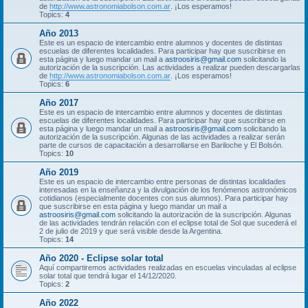
de
http://www.astronomiabolson.com.ar
. ¡Los esperamos!
Topics:
4
Año 2013
Este es un espacio de intercambio entre alumnos y docentes de distintas
escuelas de diferentes localidades. Para participar hay que suscribirse en
esta página y luego mandar un mail a
astroosiris@gmail.com
solicitando la
autorización de la suscripción. Las actividades a realizar pueden descargarlas
de
http://www.astronomiabolson.com.ar
. ¡Los esperamos!
Topics:
6
Año 2017
Este es un espacio de intercambio entre alumnos y docentes de distintas
escuelas de diferentes localidades. Para participar hay que suscribirse en
esta página y luego mandar un mail a
astroosiris@gmail.com
solicitando la
autorización de la suscripción. Algunas de las actividades a realizar serán
parte de cursos de capacitación a desarrollarse en Bariloche y El Bolsón.
Topics:
10
Año 2019
Este es un espacio de intercambio entre personas de distintas localidades
interesadas en la enseñanza y la divulgación de los fenómenos astronómicos
cotidianos (especialmente docentes con sus alumnos). Para participar hay
que suscribirse en esta página y luego mandar un mail a
astroosiris@gmail.com
solicitando la autorización de la suscripción. Algunas
de las actividades tendrán relación con el eclipse total de Sol que sucederá el
2 de julio de 2019 y que será visible desde la Argentina.
Topics:
14
Año 2020 - Eclipse solar total
Aquí compartiremos actividades realizadas en escuelas vinculadas al eclipse
solar total que tendrá lugar el 14/12/2020.
Topics:
2
Año 2022