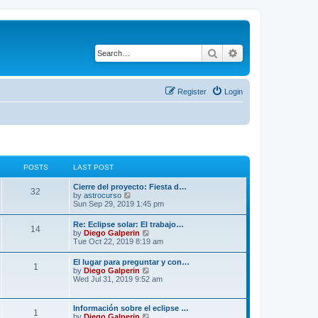
Search
Advanced search
Register
Login
POSTS
LAST POST
Cierre del proyecto: Fiesta d…
32
V
by
astrocurso
i
Sun Sep 29, 2019 1:45 pm
e
w
Re: Eclipse solar: El trabajo…
14
t
V
by
Diego Galperin
h
i
Tue Oct 22, 2019 8:19 am
e
e
l
w
El lugar para preguntar y con…
a
1
t
V
by
Diego Galperin
t
h
i
Wed Jul 31, 2019 9:52 am
e
e
e
s
l
w
t
a
t
p
Información sobre el eclipse …
t
1
h
o
V
by
Diego Galperin
e