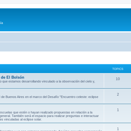
ía
TOPICS
 de El Bolsón
10
o que estamos desarrollando vinculado a la observación del cielo y,
2
 de Buenos Aires en el marco del Desafío "Encuentro celeste: eclipse
1
scuelas que estén o hayan realizado propuestas en relación a la
 general. También será el espacio para realizar preguntas e interactuar
es vinculadas al eclipse solar.
1