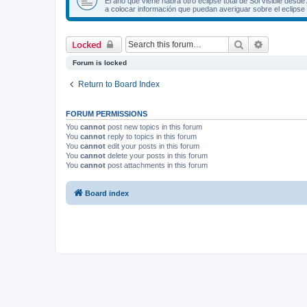
El año que viene habrá otro eclipse total de Sol visible de
a colocar información que puedan averiguar sobre el eclipse s
Search
Advanced 
Locked
Forum is locked
Return to Board Index
FORUM PERMISSIONS
You
cannot
post new topics in this forum
You
cannot
reply to topics in this forum
You
cannot
edit your posts in this forum
You
cannot
delete your posts in this forum
You
cannot
post attachments in this forum
Board index