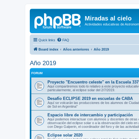
Miradas al cielo
Actividades educativas de Astronom
Quick links
FAQ
Board index
Años anteriores
Año 2019
Año 2019
FORUM
Proyecto "Encuentro celeste" en la Escuela 337
Aquí compartiremos todo lo relativo a este proyecto educativ
particularmente, al eclipse solar del 2/7/2019.
Desafío ECLIPSE 2019 en escuelas de CABA
Aquí se volcarán las producciones de los alumnos de Ciudad
de Sol en Argentina"
Espacio libre de intercambio y participación
Aquí podemos interactuar con alumnos y docentes de otras e
observación del eclipse solar o a la observación del cielo en
con Diego Galperin, el coordinador del foro y de las actividad
Eclipse solar 2020