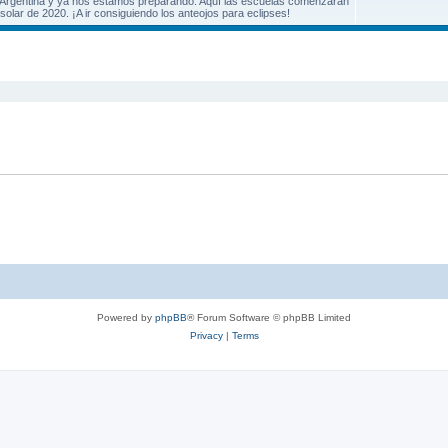
sde Argentina y ya nos estamos preparando. Aquí las escuelas comenzarán
olar de 2020. ¡A ir consiguiendo los anteojos para eclipses!
search
Powered by
phpBB
® Forum Software © phpBB Limited
Privacy
|
Terms