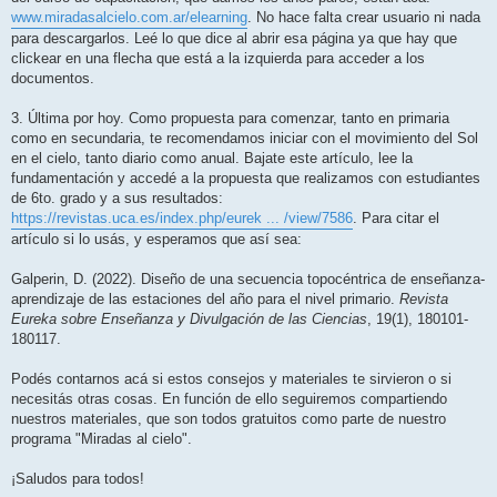
www.miradasalcielo.com.ar/elearning
. No hace falta crear usuario ni nada
para descargarlos. Leé lo que dice al abrir esa página ya que hay que
clickear en una flecha que está a la izquierda para acceder a los
documentos.
3. Última por hoy. Como propuesta para comenzar, tanto en primaria
como en secundaria, te recomendamos iniciar con el movimiento del Sol
en el cielo, tanto diario como anual. Bajate este artículo, lee la
fundamentación y accedé a la propuesta que realizamos con estudiantes
de 6to. grado y a sus resultados:
https://revistas.uca.es/index.php/eurek ... /view/7586
. Para citar el
artículo si lo usás, y esperamos que así sea:
Galperin, D. (2022). Diseño de una secuencia topocéntrica de enseñanza-
aprendizaje de las estaciones del año para el nivel primario.
Revista
Eureka sobre Enseñanza y Divulgación de las Ciencias
, 19(1), 180101-
180117.
Podés contarnos acá si estos consejos y materiales te sirvieron o si
necesitás otras cosas. En función de ello seguiremos compartiendo
nuestros materiales, que son todos gratuitos como parte de nuestro
programa "Miradas al cielo".
¡Saludos para todos!