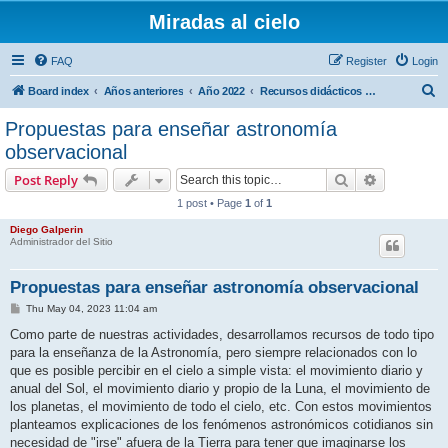
Miradas al cielo
FAQ
Register
Login
S
Board index
Años anteriores
Año 2022
Recursos didácticos para docentes
e
Propuestas para enseñar astronomía
a
observacional
r
Search
Advanced s
Post Reply
c
1 post • Page
1
of
1
h
Diego Galperin
Administrador del Sitio
Propuestas para enseñar astronomía observacional
P
Thu May 04, 2023 11:04 am
o
s
Como parte de nuestras actividades, desarrollamos recursos de todo tipo
t
para la enseñanza de la Astronomía, pero siempre relacionados con lo
que es posible percibir en el cielo a simple vista: el movimiento diario y
anual del Sol, el movimiento diario y propio de la Luna, el movimiento de
los planetas, el movimiento de todo el cielo, etc. Con estos movimientos
planteamos explicaciones de los fenómenos astronómicos cotidianos sin
necesidad de "irse" afuera de la Tierra para tener que imaginarse los