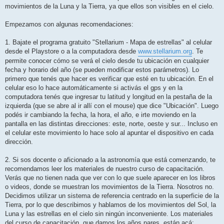
movimientos de la Luna y la Tierra, ya que ellos son visibles en el cielo.
Empezamos con algunas recomendaciones:
1. Bajate el programa gratuito "Stellarium - Mapa de estrellas" al celular
desde el Playstore o a la computadora desde
www.stellarium.org
. Te
permite conocer cómo se verá el cielo desde tu ubicación en cualquier
fecha y horario del año (se pueden modificar estos parámetros). Lo
primero que tenés que hacer es verificar que esté en tu ubicación. En el
celular eso lo hace automáticamente si activás el gps y en la
computadora tenés que ingresar tu latitud y longitud en la pestaña de la
izquierda (que se abre al ir allí con el mouse) que dice "Ubicación". Luego
podés ir cambiando la fecha, la hora, el año, e irte moviendo en la
pantalla en las distintas direcciones: este, norte, oeste y sur... Incluso en
el celular este movimiento lo hace solo al apuntar el dispositivo en cada
dirección.
2. Si sos docente o aficionado a la astronomía que está comenzando, te
recomendamos leer los materiales de nuestro curso de capacitación.
Verás que no tienen nada que ver con lo que suele aparecer en los libros
o videos, donde se muestran los movimientos de la Tierra. Nosotros no.
Decidimos utilizar un sistema de referencia centrado en la superficie de la
Tierra, por lo que describimos y hablamos de los movimientos del Sol, la
Luna y las estrellas en el cielo sin ningún inconveniente. Los materiales
del curso de capacitación, que damos los años pares, están acá: