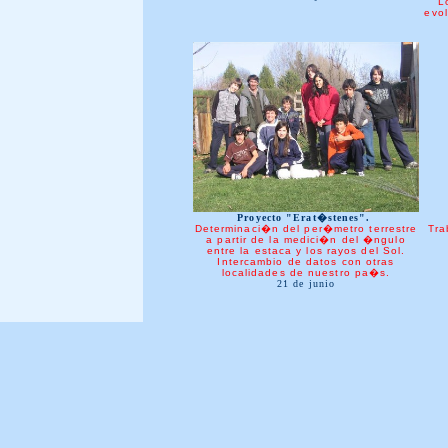
"L
evo
Proyecto "Erat�stenes".
Determinaci�n del per�metro terrestre
Tra
a partir de la medici�n del �ngulo
entre la estaca y los rayos del Sol.
Intercambio de datos con otras
localidades de nuestro pa�s.
21 de junio