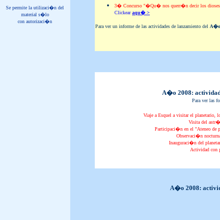
3� Concurso "�Qu� nos querr�n decir los dioses?" -
Se permite la utilizaci�n del
Clickear
aqu� >
material s�lo
con autorizaci�n
Para ver un informe de las actividades de lanzamiento del
A�o 
A�o 2008: actividad
Para ver las f
Viaje a Esquel a visitar el planetario,
Visita del ast
Participaci�n en el "Ateneo de p
Observaci�n nocturna
Inauguraci�n del planeta
Actividad con 
A�o 2008: activid