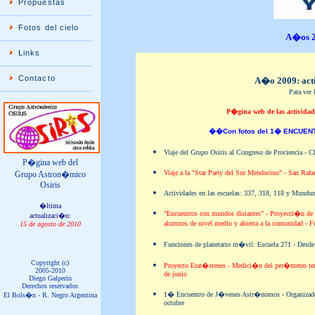
Propuestas
Fotos del cielo
A�os 2
Links
Contacto
A�o 2009: acti
Para ver 
P�gina web de las actividade
��Con fotos del 1� ENCUE
Viaje del Grupo Osiris al Congreso de Prociencia - Ch
P�gina web del
Viaje a la "Star Party del Sur Mendocino" - San Rafae
Grupo Astron�mico
Osiris
Actividades en las escuelas: 337, 318, 118 y Mundun
�ltima
"Encuentros con mundos distantes" - Proyecci�n de v
actualizaci�n:
alumnos de nivel medio y abierta a la comunidad - 
15
de agosto de 2010
Funciones de planetario m�vil: Escuela 271 - Desde 
Copyright (c)
Proyecto Erat�stenes - Medici�n del per�metro terr
2005-2010
de junio
Diego Galperin
Derechos reservados
1� Encuentro de J�venes Astr�nomos - Organizado 
El Bols�n - R. Negro Argentina
octubre